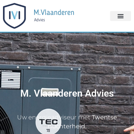
M
.
V
l
a
a
n
d
e
r
e
n
A
d
v
i
e
s
Uw energieadviseur met
Twentse
nuchterheid.