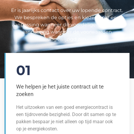
Er is jaarlijks contact over uw lopende contract.
We bespreken de opties en kiezen voor een
aanpassing wanneer dit voordeliger is óf geen
aanpassing wanneer de voorwaarden
ongewijzigd zijn.
01
We helpen je het juiste contract uit te
zoeken
Het uitzoeken van een goed energiecontract is
een tijdrovende bezigheid. Door dit samen op te
pakken bespaar je niet alleen op tijd maar ook
op je energiekosten.